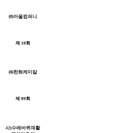
㈜아울컴퍼니
제 10회
㈜한화케미칼
제 09회
사)수레바퀴재활